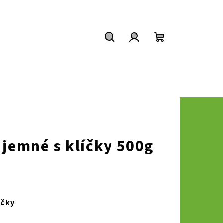
Hledat
Přihlášení
Nákupní
košík
 jemné s klíčky 500g
íčky