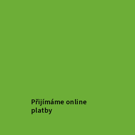
Z
á
Přijímáme online
p
platby
a
t