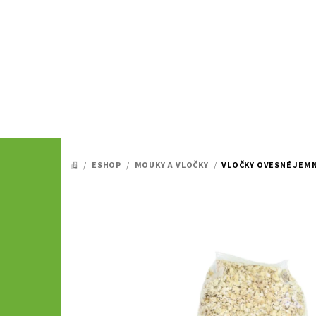
Přejít
na
obsah
/
ESHOP
/
MOUKY A VLOČKY
/
VLOČKY OVESNÉ JEMNÉ
DOMŮ