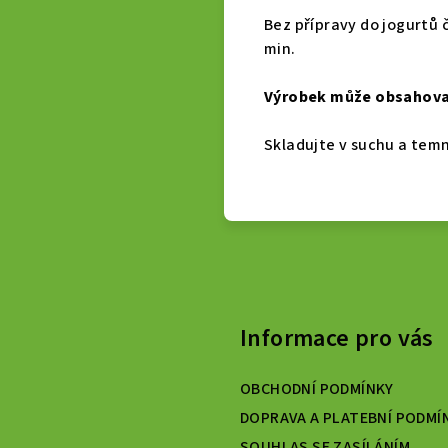
Bez přípravy do jogurtů č
min.
Výrobek může obsahovat 
Skladujte v suchu a tem
Informace pro vás
OBCHODNÍ PODMÍNKY
DOPRAVA A PLATEBNÍ PODMÍ
SOUHLAS SE ZASÍLÁNÍM