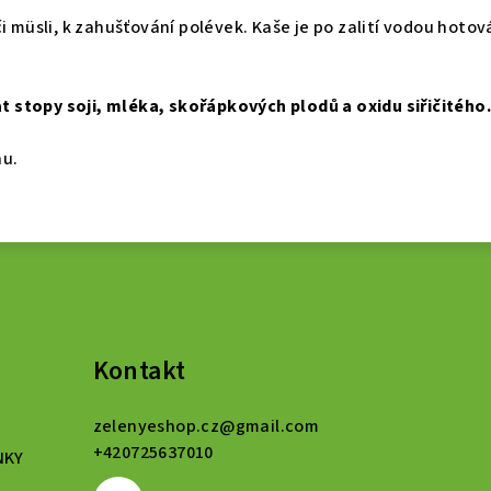
i müsli, k zahušťování polévek. Kaše je po zalití vodou hotov
stopy soji, mléka, skořápkových plodů a oxidu siřičitého.
nu.
Kontakt
zelenyeshop.cz
@
gmail.com
+420725637010
NKY