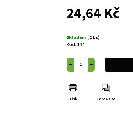
24,64 Kč
Měrná
cena:
Skladem
(2 ks)
Kód:
144
−
+
Tisk
Zeptat se