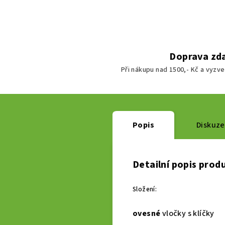
Doprava zd
Při nákupu nad 1500,- Kč a vyzve
Popis
Diskuze
Detailní popis prod
Složení:
ovesné
vločky s klíčky