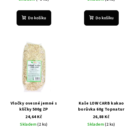
t
ů
Do košíku
Do košíku
Vločky ovesné jemné s
Kaše LOW CARB kakao
klíčky 500g ZP
borůvka 60g Topnatur
24,64 Kč
26,88 Kč
Skladem
(2 ks)
Skladem
(2 ks)