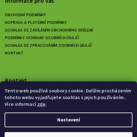
Informace pro vás
OBCHODNÍ PODMÍNKY
DOPRAVA A PLATEBNÍ PODMÍNKY
SOUHLAS SE ZASÍLÁNÍM OBCHODNÍHO SDĚLENÍ
PODMÍNKY OCHRANY OSOBNÍCH ÚDAJŮ
SOUHLAS SE ZPRACOVÁNÍM OSOBNÍCH ÚDAJŮ
KONTAKT
Kontakt
Tento web používá soubory cookie. Dalším procházením
zelenyeshop.cz
@
gmail.com
tohoto webu vyjadřujete souhlas s jejich používáním..
+420725637010
Více informací
zde
.
Nastavení
Copyright 2026
Zelený e-shop
. Všechna práva vyhrazena.