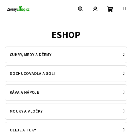
Přejít
na
obsah
Nákupní
Hledat
Přihlášení
ESHOP
košík
CUKRY, MEDY A DŽEMY
DOCHUCOVADLA A SOLI
KÁVA A NÁPOJE
MOUKY A VLOČKY
OLEJE A TUKY