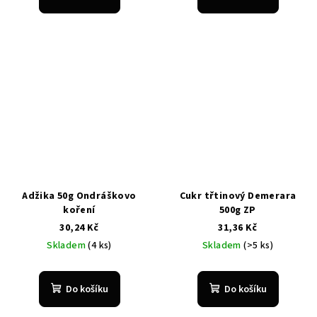
Adžika 50g Ondráškovo
Cukr třtinový Demerara
koření
500g ZP
30,24 Kč
31,36 Kč
Skladem
(4 ks)
Skladem
(>5 ks)
Do košíku
Do košíku