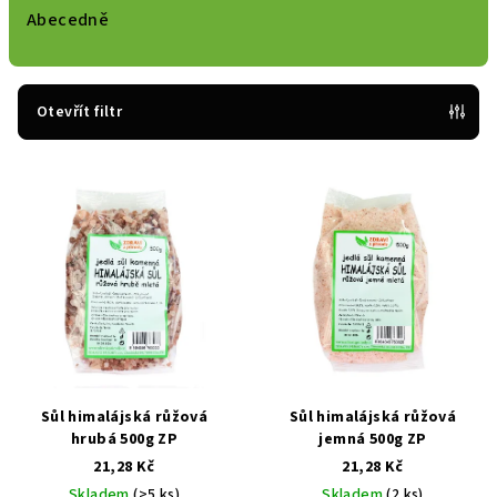
e
Abecedně
n
í
p
Otevřít filtr
r
V
o
ý
d
p
u
i
k
s
t
p
ů
r
o
d
Sůl himalájská růžová
Sůl himalájská růžová
hrubá 500g ZP
jemná 500g ZP
u
21,28 Kč
21,28 Kč
k
Skladem
(>5 ks)
Skladem
(2 ks)