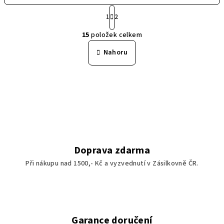
S
t
1
2
O
r
15
položek celkem
á
v
n
l
Nahoru
k
á
o
d
v
a
á
n
c
í
í
p
r
v
Doprava zdarma
k
Při nákupu nad 1500,- Kč a vyzvednutí v Zásilkovně ČR.
y
v
ý
p
i
Garance doručení
s