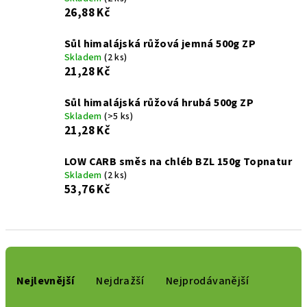
26,88 Kč
Sůl himalájská růžová jemná 500g ZP
Skladem
(2 ks)
21,28 Kč
Sůl himalájská růžová hrubá 500g ZP
Skladem
(>5 ks)
21,28 Kč
LOW CARB směs na chléb BZL 150g Topnatur
Skladem
(2 ks)
53,76 Kč
Ř
a
Nejlevnější
Nejdražší
Nejprodávanější
z