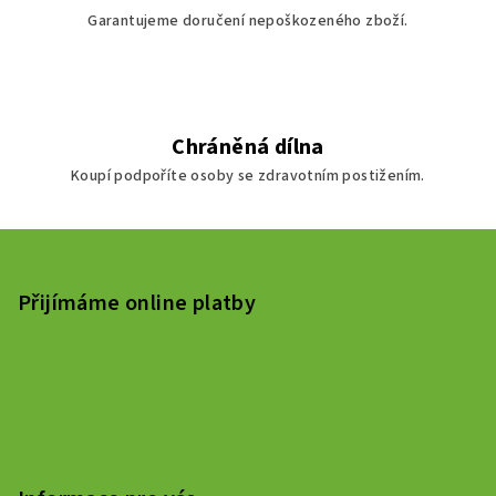
u
Garantujeme doručení nepoškozeného zboží.
Chráněná dílna
Koupí podpoříte osoby se zdravotním postižením.
Z
á
p
Přijímáme online platby
a
t
í