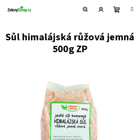
Přejít
na
obsah
Nákupní
Hledat
Přihlášení
Sůl himalájská růžová jemná
košík
500g ZP