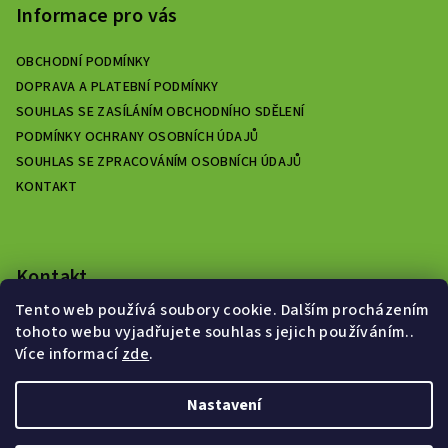
Informace pro vás
OBCHODNÍ PODMÍNKY
DOPRAVA A PLATEBNÍ PODMÍNKY
SOUHLAS SE ZASÍLÁNÍM OBCHODNÍHO SDĚLENÍ
PODMÍNKY OCHRANY OSOBNÍCH ÚDAJŮ
SOUHLAS SE ZPRACOVÁNÍM OSOBNÍCH ÚDAJŮ
KONTAKT
Kontakt
Tento web používá soubory cookie. Dalším procházením
zelenyeshop.cz
@
gmail.com
tohoto webu vyjadřujete souhlas s jejich používáním..
+420725637010
Více informací
zde
.
Nastavení