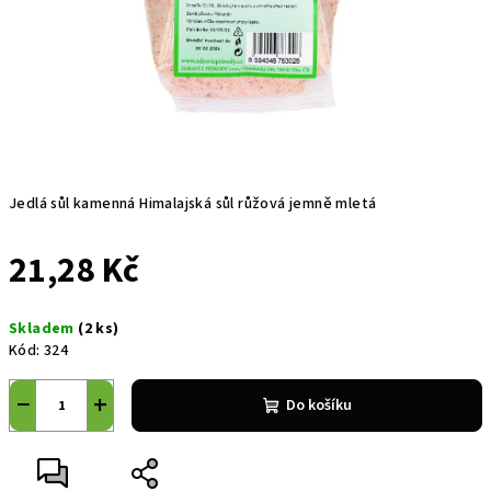
Jedlá sůl kamenná Himalajská sůl růžová jemně mletá
21,28 Kč
Měrná
Skladem
(2 ks)
cena:
Kód:
324
−
+
Do košíku