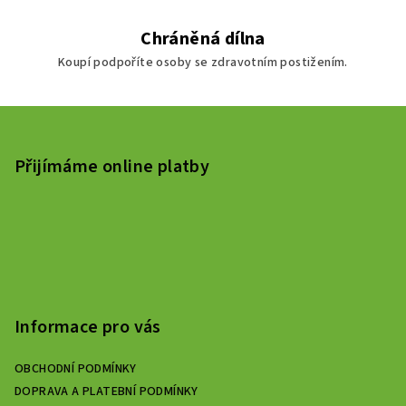
Chráněná dílna
Koupí podpoříte osoby se zdravotním postižením.
Z
á
p
Přijímáme online platby
a
t
í
Informace pro vás
OBCHODNÍ PODMÍNKY
DOPRAVA A PLATEBNÍ PODMÍNKY