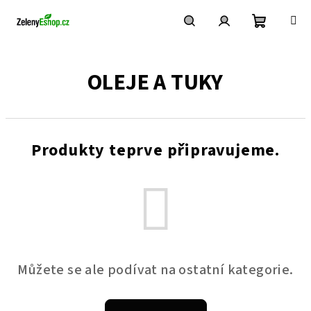
Přejít
na
obsah
Nákupní
Hledat
Přihlášení
OLEJE A TUKY
košík
Produkty teprve připravujeme.
Můžete se ale podívat na ostatní kategorie.