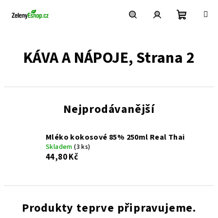
Přejít
na
obsah
Nákupní
Hledat
Přihlášení
KÁVA A NÁPOJE
, Strana 2
košík
Nejprodávanější
Mléko kokosové 85% 250ml Real Thai
Skladem
(3 ks)
44,80 Kč
Produkty teprve připravujeme.