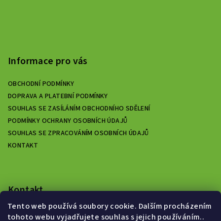
t
í
Informace pro vás
OBCHODNÍ PODMÍNKY
DOPRAVA A PLATEBNÍ PODMÍNKY
SOUHLAS SE ZASÍLÁNÍM OBCHODNÍHO SDĚLENÍ
PODMÍNKY OCHRANY OSOBNÍCH ÚDAJŮ
SOUHLAS SE ZPRACOVÁNÍM OSOBNÍCH ÚDAJŮ
KONTAKT
Kontakt
Tento web používá soubory cookie. Dalším procházením
zelenyeshop.cz
@
gmail.com
tohoto webu vyjadřujete souhlas s jejich používáním..