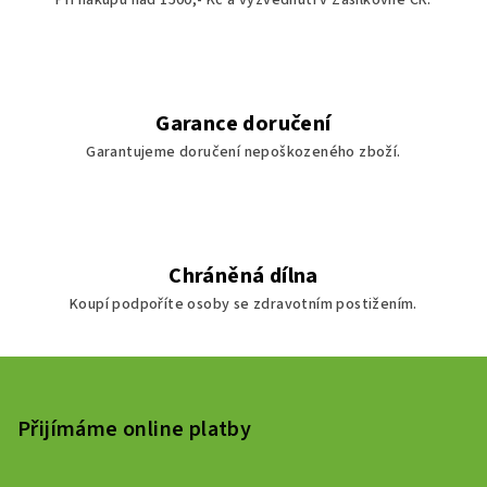
Při nákupu nad 1500,- Kč a vyzvednutí v Zásilkovně ČR.
Garance doručení
Garantujeme doručení nepoškozeného zboží.
Chráněná dílna
Koupí podpoříte osoby se zdravotním postižením.
Z
á
p
Přijímáme online platby
a